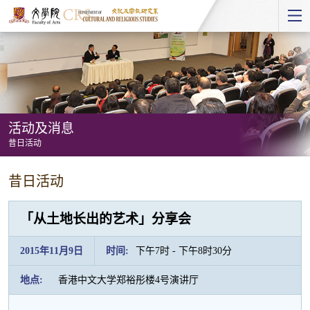
Start
main
Content
活动及消息
昔日活动
活
昔日活动
动
及
「从土地长出的艺术」分享会
消
息
2015年11月9日
时间:
下午7时 - 下午8时30分
-
地点:
香港中文大学郑裕彤楼4号演讲厅
昔
日