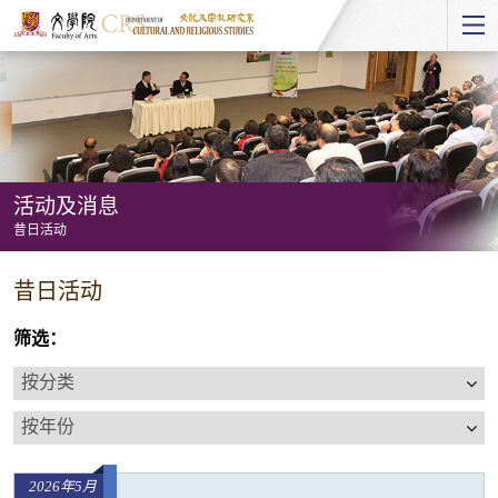
Start
main
Content
活动及消息
昔日活动
活
昔日活动
动
及
筛选：
消
按
息
分
按
-
类
年
昔
份
日
2026年5月