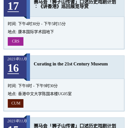
17
赛马会「狮子山传耆」口述历史戏剧计划
活
∶《讲香港》巡回展览导赏
动
时间:
下午4时30分 - 下午5时15分
地点:
康本国际学术园地下
CRS
2023年11月
16
Curating in the 21st Century Museum
时间:
下午8时 - 下午9时30分
地点:
香港中文大学陈国本楼UG05室
CUM
2023年11月
赛马会「狮子山传耆」口述历史戏剧计划