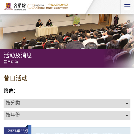
Start
main
Content
活动及消息
昔日活动
活
昔日活动
动
及
筛选：
消
按
息
分
按
-
类
年
昔
份
日
2023年11月