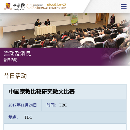
Start
main
Content
活动及消息
昔日活动
活
昔日活动
动
及
中国宗教比较研究徵文比赛
消
息
2017年11月24日
时间:
TBC
-
地点:
TBC
昔
日