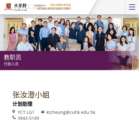
Start
main
Content
教职员
行政人员
教
职
员
张汝澄小姐
-
计划助理
行
Venue
Email
YCT LG1
ktcheung@cuhk.edu.hk
政
Phone
3943-5149
人
员