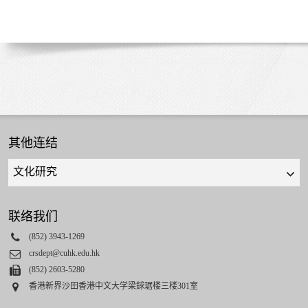
其他连结
Quick
links
select
联络我们
Phone
(852) 3943-1269
Email
crsdept@cuhk.edu.hk
Fax
(852) 2603-5280
Address
香港新界沙田香港中文大学梁銶琚楼三楼301室