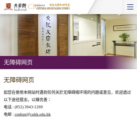
Start
main
Content
无障碍网页
无
无障碍网页
障
碍
如您在使用本网站时遇到任何关於无障碍络环境的问题或意见，欢迎透过
网
以下途径提出，以臻完善∶
电话 : (852) 3943-1269
页
电邮 :
crsdept@cuhk.edu.hk