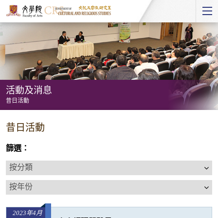
Start
main
Content
活動及消息
昔日活動
活
昔日活動
動
及
篩選：
消
按
息
分
按
-
類
年
昔
份
日
2023年4月