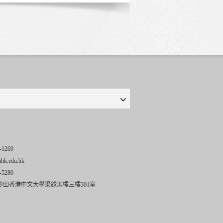
-1269
uhk.edu.hk
-5280
沙田香港中文大學梁銶琚樓三樓301室