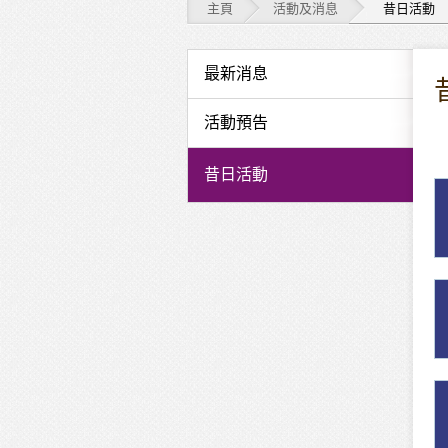
主頁
活動及消息
昔日活動
活
最新消息
動
活動預告
及
昔日活動
消
息
-
昔
日
活
動