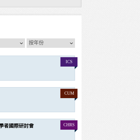
按
按年份
年
份
ICS
CUM
CHRS
學者國際研討會