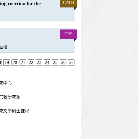
CATH
ng coercion for the
CRS
上直播
8
19
20
21
22
23
24
25
26
27
究中心
宗教研究系
究文學碩士課程