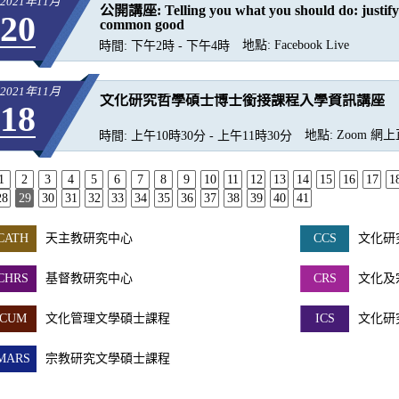
2021年11月
公開講座: Telling you what you should do: justifyi
20
common good
地點:
Facebook Live
時間:
下午2時 - 下午4時
2021年11月
文化研究哲學碩士博士銜接課程入學資訊講座
18
地點:
Zoom 網
時間:
上午10時30分 - 上午11時30分
1
2
3
4
5
6
7
8
9
10
11
12
13
14
15
16
17
1
28
29
30
31
32
33
34
35
36
37
38
39
40
41
CATH
天主教研究中心
CCS
文化研
CHRS
基督教研究中心
CRS
文化及
CUM
文化管理文學碩士課程
ICS
文化研
MARS
宗教研究文學碩士課程