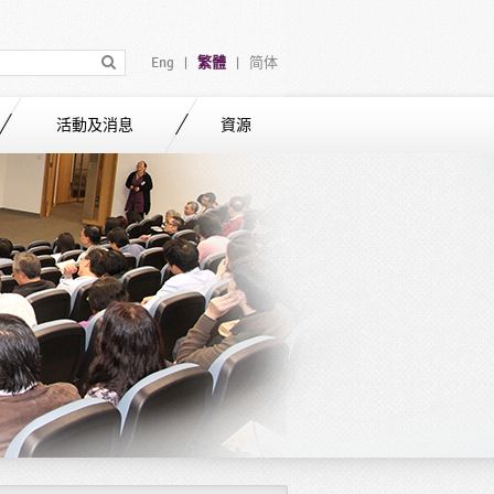
Eng
繁體
简体
|
|
活動及消息
資源