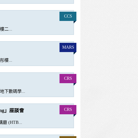
CCS
二...
MARS
樓...
CRS
地下數碼學...
CRS
ving」座談會
 (HTB...