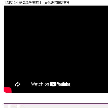
【到底文化研究係咩嘢嚟?】- 文化研究快問快答