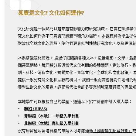
甚麼是文化? 文化如何運作?
文化研究是一個熱門且越來越有影響力的研究領域。 它旨在訓練學
究文化如何作為不同意識形態競爭和角力場所。 本課程將為學生提
對當代全球文化的理解，使他們更具批判性地研究文化，以及更深
本系涉獵題材廣泛。 通過仔細閱讀各種文本，包括電影、文學、戲
間甚至網絡，我們將分析與當代文化有關的各種議題，例如旅行、身
別、科技、消費文化、視覺文化、青年文化、全球化和文化政策。 
提供一系列有關文化和宗教的科目。 我們一般而言會批判性地研究
養學生對文化的觸覺，這是當代社會許多專業領域高度評價的專業
本地學生可以根據自己的學歷，通過以下招生計劃申請入讀大學：
聯招 (JUPAS)
非聯招（本地）一年級入學計劃
非聯招（本地）高年級入學計劃
沒有居留權及留港資格的申請人可考慮通過
「國際學生招募計劃」