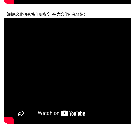
【到底文化研究係咩嘢嚟?】-中大文化研究關鍵詞