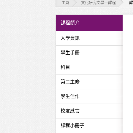
主頁
文化研究文學士課程
課
文
課程簡介
化
入學資訊
研
學生手冊
究
文
科目
學
第二主修
士
學生佳作
課
校友感言
程
-
課程小冊子