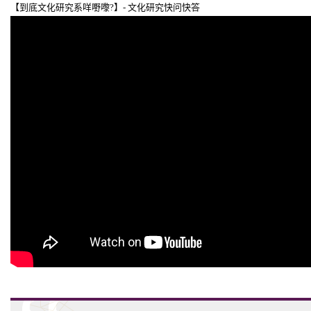
【到底文化研究系咩嘢嚟?】- 文化研究快问快答