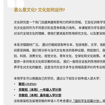
甚么是文化? 文化如何运作?
文化研究是一个热门且越来越有影响力的研究领域。 它旨在训练学
究文化如何作为不同意识形态竞争和角力场所。 本课程将为学生提
对当代全球文化的理解，使他们更具批判性地研究文化，以及更深
本系涉猎题材广泛。 通过仔细阅读各种文本，包括电影、文学、戏
间甚至网络，我们将分析与当代文化有关的各种议题，例如旅行、身
别、科技、消费文化、视觉文化、青年文化、全球化和文化政策。 
提供一系列有关文化和宗教的科目。 我们一般而言会批判性地研究
养学生对文化的触觉，这是当代社会许多专业领域高度评价的专业
本地学生可以根据自己的学历，通过以下招生计划申请入读大学：
联招 (JUPAS)
非联招（本地）一年级入学计划
非联招（本地）高年级入学计划
没有居留权及留港资格的申请人可考虑通过
「国际学生招募计划」