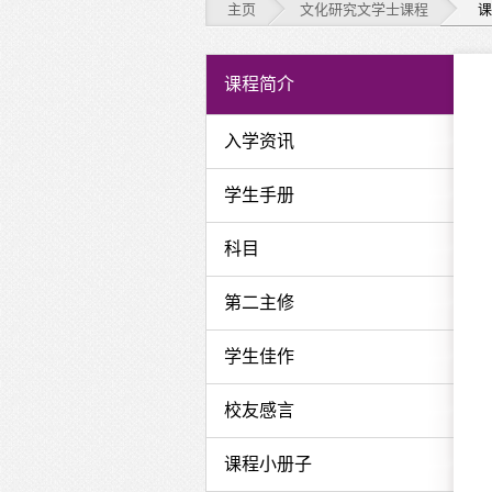
主页
文化研究文学士课程
课
文
课程简介
化
入学资讯
研
学生手册
究
文
科目
学
第二主修
士
学生佳作
课
校友感言
程
-
课程小册子