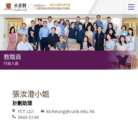
Start
main
Content
教職員
行政人員
教
職
員
張汝澄小姐
-
計劃助理
行
Venue
Email
YCT LG1
ktcheung@cuhk.edu.hk
政
Phone
3943-5149
人
員