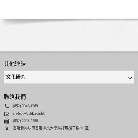
其他連結
Quick
links
select
聯絡我們
Phone
(852) 3943-1269
Email
crsdept@cuhk.edu.hk
Fax
(852) 2603-5280
Address
香港新界沙田香港中文大學梁銶琚樓三樓301室