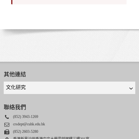
其他連結
Quick
links
select
聯絡我們
Phone
(852) 3943-1269
Email
crsdept@cuhk.edu.hk
Fax
(852) 2603-5280
Address
香港新界沙田香港中文大學梁銶琚樓三樓301室