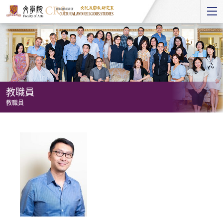
Start
main
Content
教職員
教職員
教
職
員
-
教
職
員