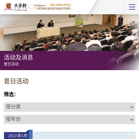
Start
main
Content
活动及消息
昔日活动
活
昔日活动
动
及
筛选：
消
按
息
分
按
-
类
年
昔
份
日
2023年3月