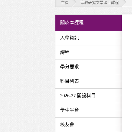
主頁
宗教研究文學碩士課程
宗
關於本課程
教
入學資訊
研
課程
究
文
學分要求
學
科目列表
碩
2026-27 開設科目
士
學生平台
課
程
校友會