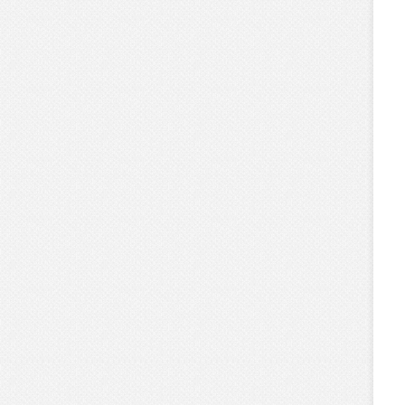
-
關
於
本
課
程