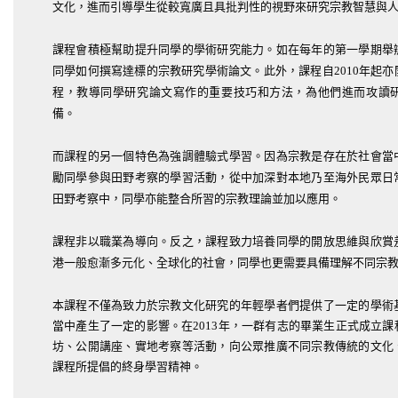
文化，進而引導學生從較寬廣且具批判性的視野來研究宗教智慧與
課程會積極幫助提升同學的學術研究能力。如在每年的第一學期舉
同學如何撰寫達標的宗教研究學術論文。此外，課程自2010年起
程，教導同學研究論文寫作的重要技巧和方法，為他們進而攻讀
備。
而課程的另一個特色為強調體驗式學習。因為宗教是存在於社會當
勵同學參與田野考察的學習活動，從中加深對本地乃至海外民眾日
田野考察中，同學亦能整合所習的宗教理論並加以應用。
課程非以職業為導向。反之，課程致力培養同學的開放思維與欣賞
港一般愈漸多元化、全球化的社會，同學也更需要具備理解不同宗
本課程不僅為致力於宗教文化研究的年輕學者們提供了一定的學術
當中產生了一定的影響。在2013年，一群有志的畢業生正式成立
坊、公開講座、實地考察等活動，向公眾推廣不同宗教傳統的文化
課程所提倡的終身學習精神。