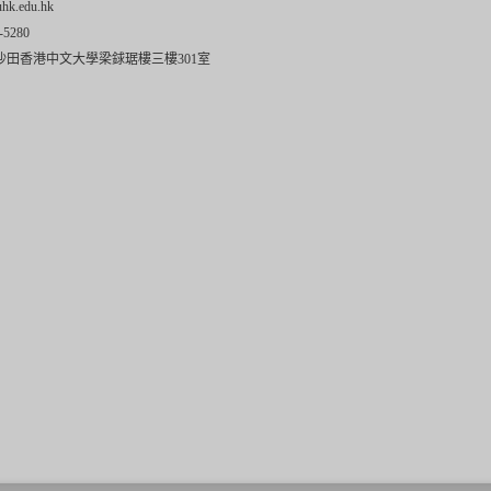
uhk.edu.hk
-5280
沙田香港中文大學梁銶琚樓三樓301室