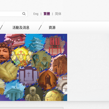
Eng
繁體
简体
|
|
活動及消息
資源