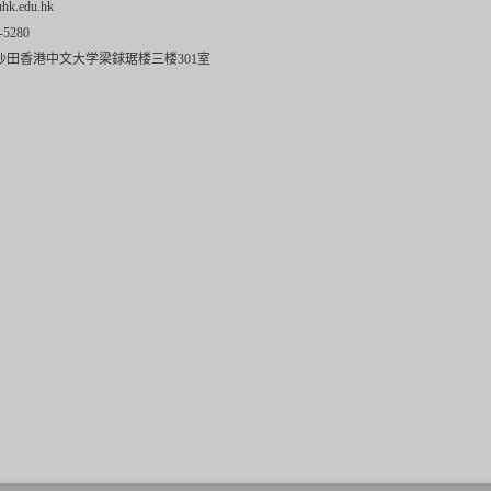
uhk.edu.hk
-5280
沙田香港中文大学梁銶琚楼三楼301室