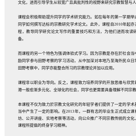
文化，进而引导学生从较宽广且具批判性的视野来研究宗教智慧与
课程会积极帮助提升同学的学术研究能力。如在每年的第一学期举
同学如何撰写达标的宗教研究学术论文。此外，课程自2010年起
程，教导同学研究论文写作的重要技巧和方法，为他们进而攻读
备。
而课程的另一个特色为强调体验式学习。因为宗教是存在於社会当
励同学参与田野考察的学习活动，从中加深对本地乃至海外民众日
田野考察中，同学亦能整合所习的宗教理论并加以应用。
课程非以职业为导向。反之，课程致力培养同学的开放思维与欣赏
港一般愈渐多元化、全球化的社会，同学也更需要具备理解不同宗
本课程不仅为致力於宗教文化研究的年轻学者们提供了一定的学术
当中产生了一定的影响。在2013年，一群有志的毕业生正式成立
坊、公开讲座、实地考察等活动，向公众推广不同宗教传统的文化
课程所提倡的终身学习精神。