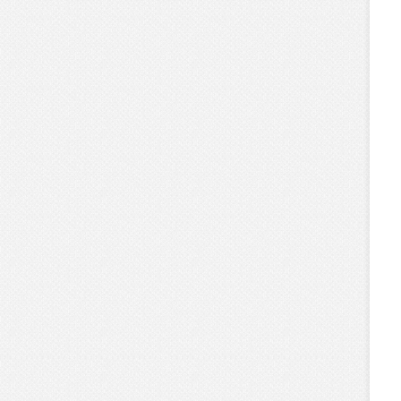
-
关
於
本
课
程