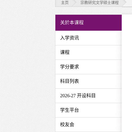
主页
宗教研究文学硕士课程
宗
关於本课程
教
入学资讯
研
课程
究
文
学分要求
学
科目列表
硕
2026-27 开设科目
士
学生平台
课
程
校友会