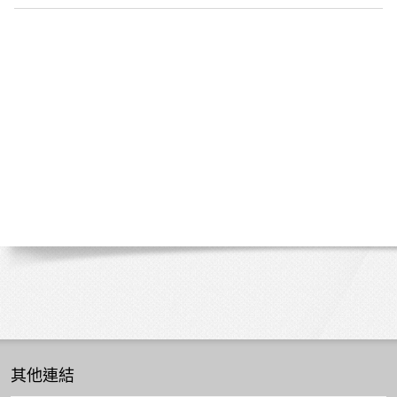
課
程
-
學
生
分
享
其他連結