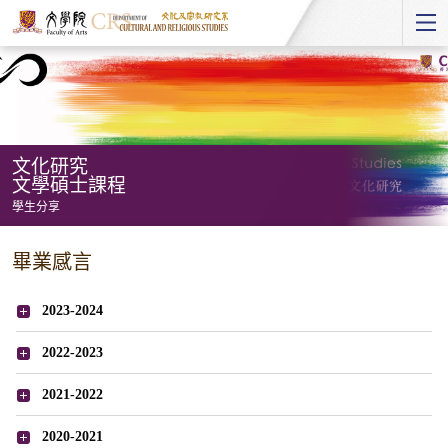
Start
main
Content
文化研究
文學碩士課程
學生分享
文
畢業感言
化
研
2023-2024
究
2022-2023
文
學
2021-2022
碩
2020-2021
士