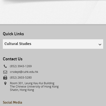
Quick Links
Quick
links
select
Contact Us
Phone
(852) 3943-1269
Email
crsdept@cuhk.edu.hk
Fax
(852) 2603-5280
Address
Room 301, Leung Kau Kui Building
The Chinese University of Hong Kong
Shatin, Hong Kong
Social Media