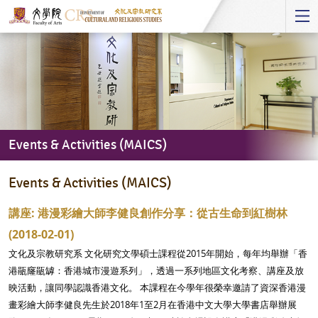
Start
main
Content
Events & Activities (MAICS)
Events
Events & Activities (MAICS)
&
Activities
講座: 港漫彩繪大師李健良創作分享：從古生命到紅樹林
(MAICS)
(2018-02-01)
文化及宗教研究系 文化研究文學碩士課程從2015年開始，每年均舉辦「香
港瓹窿瓹罅：香港城市漫遊系列」，透過一系列地區文化考察、講座及放
映活動，讓同學認識香港文化。 本課程在今學年很榮幸邀請了資深香港漫
畫彩繪大師李健良先生於2018年1至2月在香港中文大學大學書店舉辦展