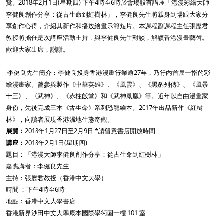
覽。2018年2月1日(星期四) 下午4時至6時於會場設有講座「港漫彩繪大師
李健良創作分享：從古生命到紅樹林」，李健良先生將親身到場跟大家分
享創作心得，介紹其新作和播放繪畫示範短片。本課程副課程主任張歷君
教授將擔任是次講座活動主持，與李健良先生對談，解讀香港漫畫藝術。
歡迎大家出席，謝謝。
李健良先生簡介：李健良投身香港漫畫行業逾27年，乃行內首屈一指的彩
繪漫畫家。曾參與製作《中華英雄》、《風雲》、《黑豹列傳》、《風暴
十三》、《武神》、《赤柱飯堂》和《武神鳳凰》等。近年以自由漫畫家
身份，先後完成三本《古生命》系列恐龍繪本。2017年出品新作《紅樹
林》，向讀者展現香港濕地生態奇觀。
展覽：
2018年1月27日至2月9日 *請留意書店開放時間
講座：
2018年2月1日(星期四)
題目：「港漫大師李健良創作分享：從古生命到紅樹林」
嘉賓講者：李健良先生
主持：張歷君教授（香港中文大學）
時間 ：下午4時至6時
地點：香港中文大學書店
香港新界沙田中文大學康本國際學術園一樓 101 室