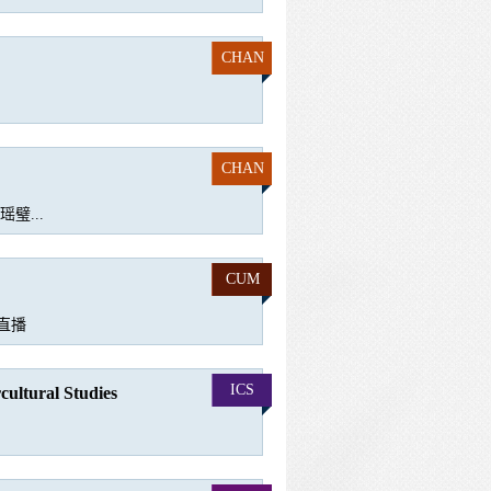
CHAN
CHAN
璧...
CUM
上直播
ICS
cultural Studies