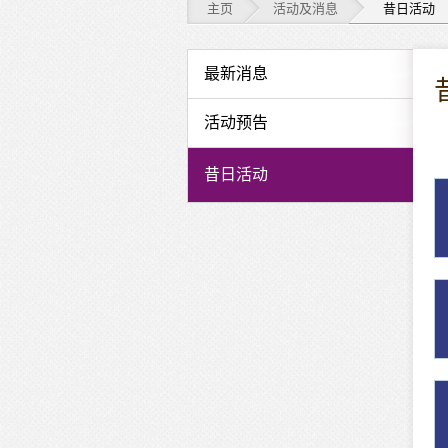
主页
活动及消息
昔日活动
活
最新消息
动
活动预告
及
昔日活动
消
息
-
昔
日
活
动