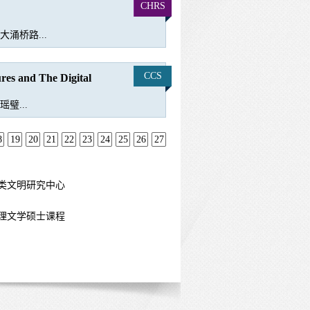
CHRS
涌桥路...
CCS
res and The Digital
璧...
8
19
20
21
22
23
24
25
26
27
类文明研究中心
理文学硕士课程