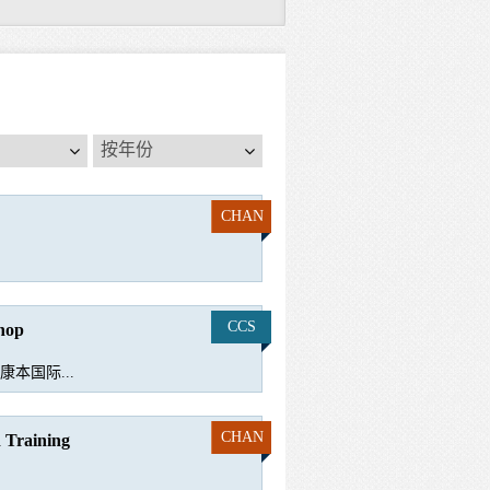
按
按年份
年
份
CHAN
CCS
hop
本国际...
CHAN
aining