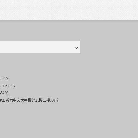
-1269
uhk.edu.hk
-5280
沙田香港中文大学梁銶琚楼三楼301室