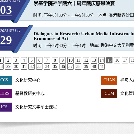
2023年12月
崇基学院神学院六十周年院庆感恩晚宴
03
地点:
香港新界沙田大
时间:
下午6时30分 - 上午9时30分
2023年11月
Dialogues in Research: Urban Media Infrastructu
29
Economies of Art
地点:
香港中文大学利黄瑶
时间:
下午2时30分 - 下午4时
1
2
3
4
5
6
7
8
9
10
11
12
13
14
15
16
17
1
28
29
30
31
32
33
34
35
36
37
38
39
40
41
CCS
文化研究中心
CHAN
禅与人
CHRS
基督教研究中心
CUM
文化管
ICS
文化研究文学硕士课程