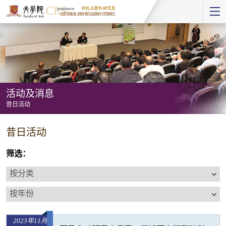
Start
main
Content
活动及消息
昔日活动
活
昔日活动
动
及
筛选：
消
按
息
分
按
-
类
年
昔
份
日
2023年11月