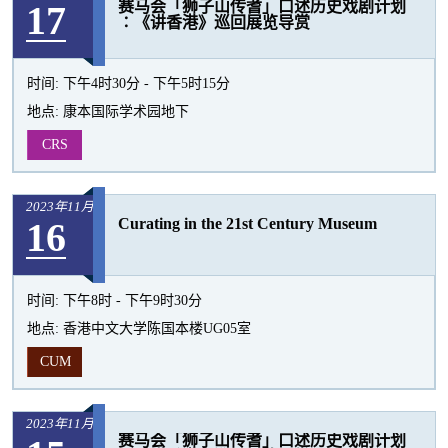
17
赛马会「狮子山传耆」口述历史戏剧计划
活
∶《讲香港》巡回展览导赏
动
时间:
下午4时30分 - 下午5时15分
地点:
康本国际学术园地下
CRS
2023年11月
16
Curating in the 21st Century Museum
时间:
下午8时 - 下午9时30分
地点:
香港中文大学陈国本楼UG05室
CUM
2023年11月
赛马会「狮子山传耆」口述历史戏剧计划