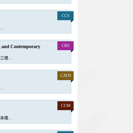
CCS
..
CRS
ng and Contemporary
楼...
CATH
..
CUM
楼...