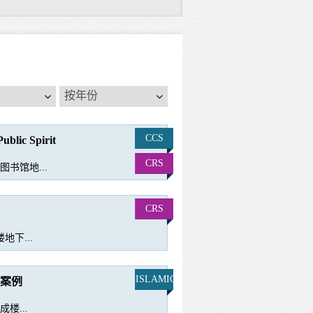
按
按年份
年
份
CCS
ublic Spirit
CRS
书馆地...
CRS
地下...
ISLAMIC
案例
楼...