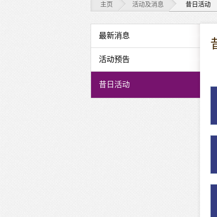
主页
活动及消息
昔日活动
活
最新消息
动
活动预告
及
昔日活动
消
息
-
昔
日
活
动