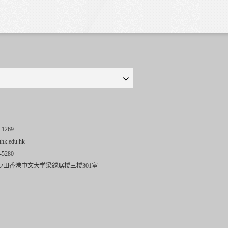
-1269
uhk.edu.hk
-5280
沙田香港中文大学梁銶琚楼三楼301室