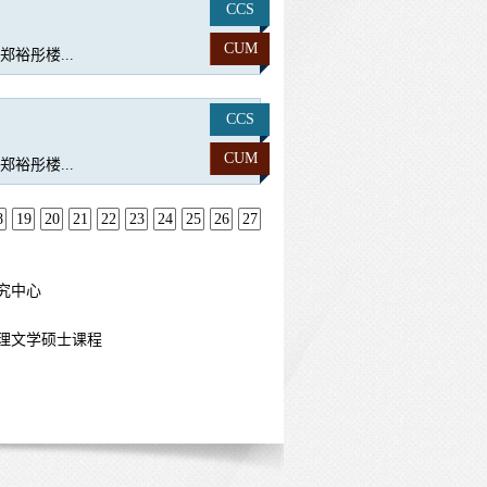
CCS
CUM
裕彤楼...
CCS
CUM
裕彤楼...
8
19
20
21
22
23
24
25
26
27
究中心
理文学硕士课程