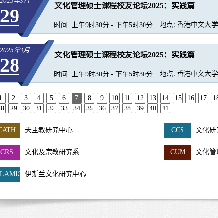
2025年3月
文化管理硕士课程校友论坛2025：实践篇
29
地点:
香港中文大学郑
时间:
上午9时30分 - 下午5时30分
2025年3月
文化管理硕士课程校友论坛2025：实践篇
28
地点:
香港中文大学郑
时间:
上午9时30分 - 下午5时30分
1
2
3
4
5
6
7
8
9
10
11
12
13
14
15
16
17
1
28
29
30
31
32
33
34
35
36
37
38
39
40
41
CATH
天主教研究中心
CCS
文化研
CRS
文化及宗教研究系
CUM
文化管
SLAMIC
伊斯兰文化研究中心