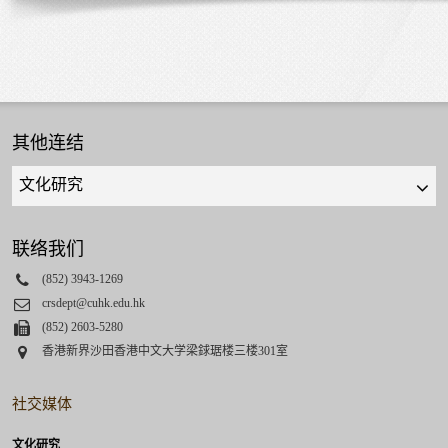
其他连结
Quick
links
select
联络我们
Phone
(852) 3943-1269
Email
crsdept@cuhk.edu.hk
Fax
(852) 2603-5280
Address
香港新界沙田香港中文大学梁銶琚楼三楼301室
社交媒体
文化研究