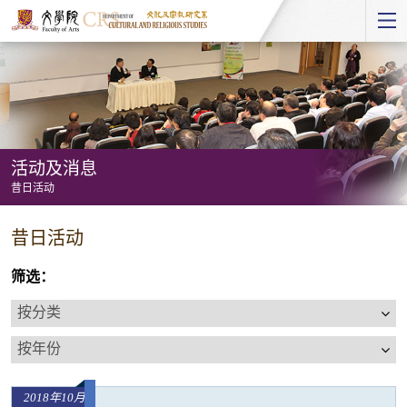
Start
main
Content
活动及消息
昔日活动
活
昔日活动
动
及
筛选：
消
按
息
分
按
-
类
年
昔
份
日
2018年10月