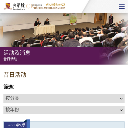
Start
main
Content
活动及消息
昔日活动
活
昔日活动
动
及
筛选：
消
按
息
分
按
-
类
年
昔
份
日
2023年9月