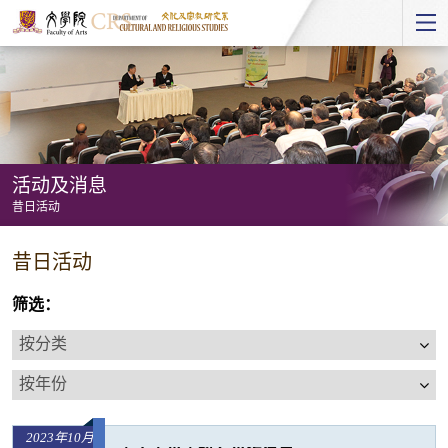
Start
main
Content
活动及消息
昔日活动
活
昔日活动
动
及
筛选：
消
按
息
分
按
-
类
年
昔
份
日
2023年10月