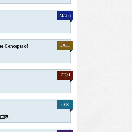
MABS
CATH
se Concepts of
CUM
CCS
际...