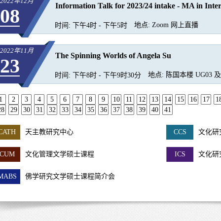
2022年12月
Information Talk for 2023/24 intake - MA in Inter
08
地点:
Zoom 网上直播
时间:
下午4时 - 下午5时
2022年11月
The Spinning Worlds of Angela Su
23
地点:
陈国本楼 UG03 及 Z
时间:
下午8时 - 下午9时30分
1
2
3
4
5
6
7
8
9
10
11
12
13
14
15
16
17
1
28
29
30
31
32
33
34
35
36
37
38
39
40
41
CATH
天主教研究中心
CCS
文化研
CUM
文化管理文学硕士课程
ICS
文化研
MABS
佛学研究文学硕士课程简介会