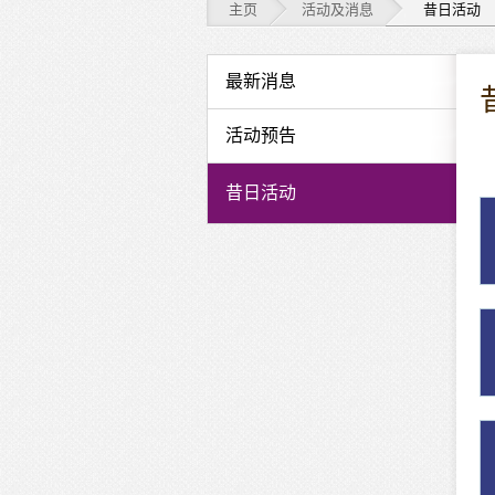
主页
活动及消息
昔日活动
活
最新消息
动
活动预告
及
昔日活动
消
息
-
昔
日
活
动