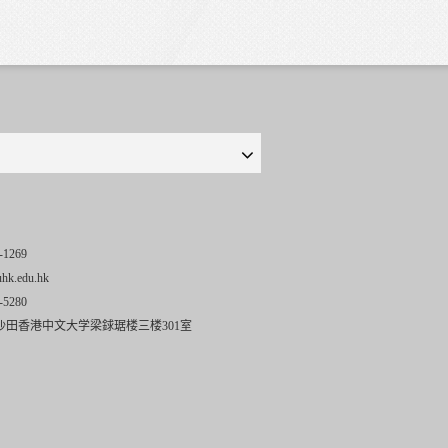
-1269
uhk.edu.hk
-5280
沙田香港中文大学梁銶琚楼三楼301室