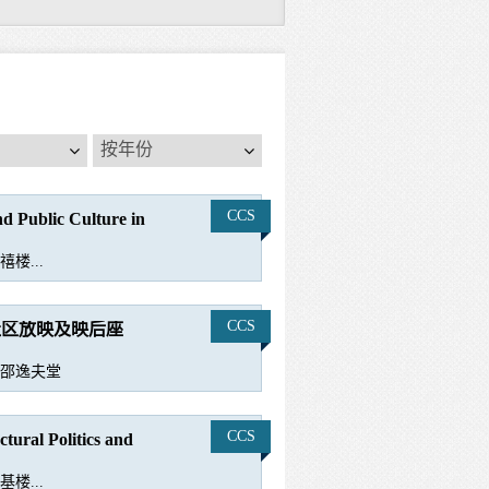
按
按年份
年
份
CCS
nd Public Culture in
楼...
CCS
文大学社区放映及映后座
邵逸夫堂
CCS
tural Politics and
楼...